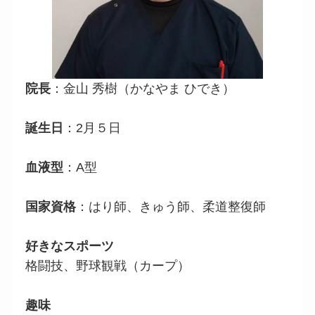
院長
：金山 秀樹（かなやま ひでき）
誕生日
：2月５日
血液型
：A型
国家資格
：はり師、きゅう師、柔道整復師
好きなスポーツ
格闘技、野球観戦（カープ）
趣味