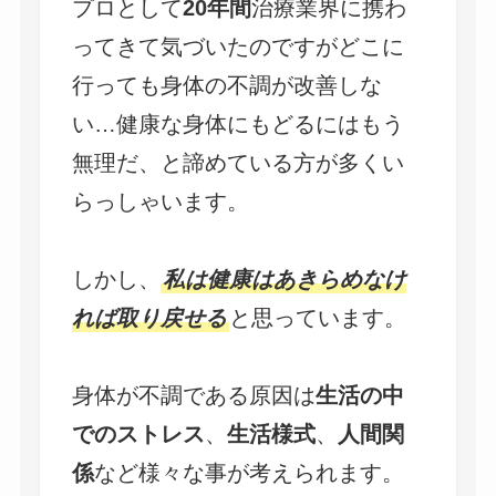
プロとして
20年間
治療業界に携わ
ってきて気づいたのですがどこに
行っても身体の不調が改善しな
い…健康な身体にもどるにはもう
無理だ、と諦めている方が多くい
らっしゃいます。
しかし、
私は健康はあきらめなけ
れば取り戻せる
と思っています。
身体が不調である原因は
生活の中
でのストレス
、
生活様式
、
人間関
係
など様々な事が考えられます。